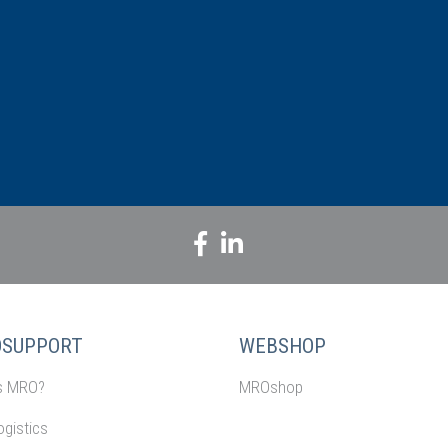
SUPPORT
WEBSHOP
s MRO?
MROshop
gistics