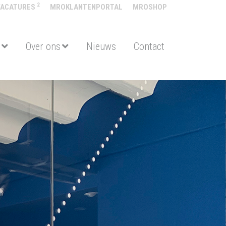
2
VACATURES
MROKLANTENPORTAL
MROSHOP
Over ons
Nieuws
Contact