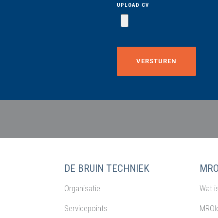
UPLOAD CV
DE BRUIN TECHNIEK
MRO
Organisatie
Wat i
Servicepoints
MROlo