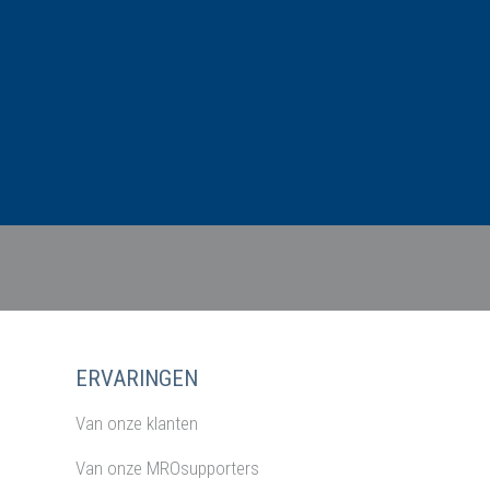
ERVARINGEN
Van onze klanten
Van onze MROsupporters