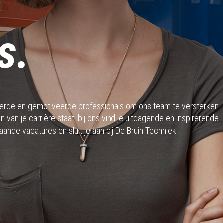
s.
nteerde en gemotiveerde professionals om ons team te versterken. 
 van je carrière staat, bij ons vind je uitdagende en inspirerende
nde vacatures en sluit je aan bij De Bruin Techniek.