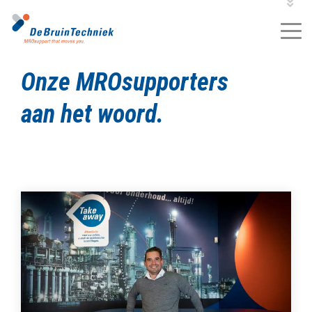
VACATURES
2
MROKLANTENPORTAL
MROSHOP
Onze MROsupporters
aan het woord.