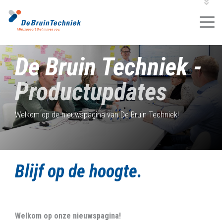
VACATURES
2
MROKLANTENPORTAL
MROSHOP
De Bruin Techniek -
Productupdates
Welkom op de nieuwspagina van De Bruin Techniek!
Blijf op de hoogte.
Welkom op onze nieuwspagina!