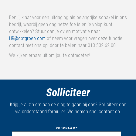
Ben jij klaar voor een uitdaging als belangrijke schakel in ons
bedrijf, waarbij geen dag hetzelfde is en je volop kunt
ontwikkelen? Stuur dan je cv en motivatie naar
HR@dbtgroep.com
of neem voor vragen over deze functie
contact met ons op, door te bellen naar 013 532 62 00.
We kijken ernaar uit om jou te ontmoeten!
Solliciteer
Krijg je al zin om aan de slag te gaan bij ons? Solliciteer dan
via onderstaand formulier. We nemen snel contact op.
VOORNAAM
*