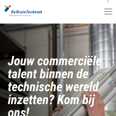
VACATURES
2
MROKLANTENPORTAL
MROSHOP
Jouw commerciële
talent binnen de
technische wereld
inzetten? Kom bij
ons!